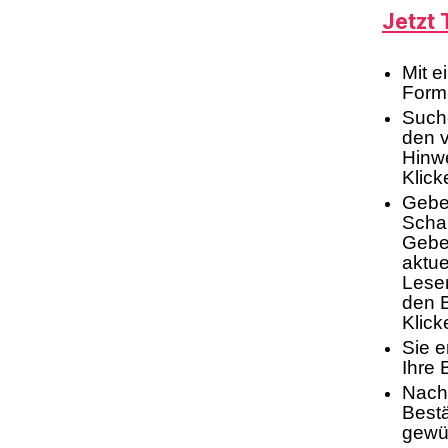
Jetzt 
Mit e
Formu
Suche
den 
Hinwe
Klick
Geben
Schan
Geben
aktue
Lese
den 
Klick
Sie e
Ihre
Nach 
Bestä
gewü