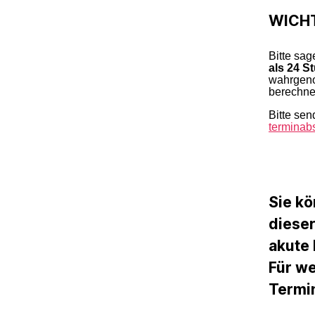
WICH
Bitte sag
als 24 S
wahrgeno
berechne
Bitte sen
termina
Sie kö
dieser
akute
Für we
Termin