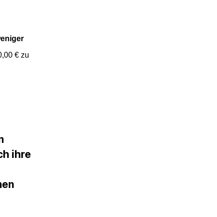
eniger
0,00 € zu
n
ch ihre
nen