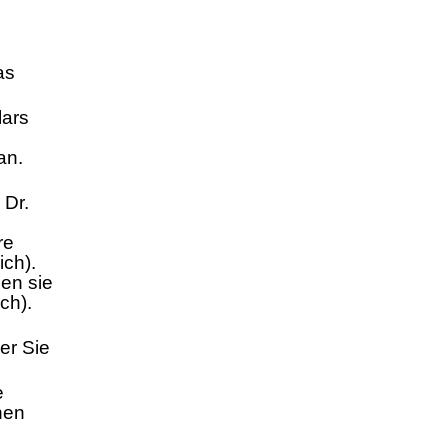
as
lars
an.
 Dr.
re
ich).
en sie
ch).
er Sie
e
nen