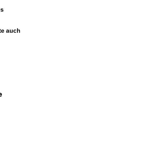
ls
tte auch
e